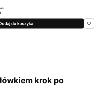
ść:
ć
Dodaj do koszyka
łówkiem krok po