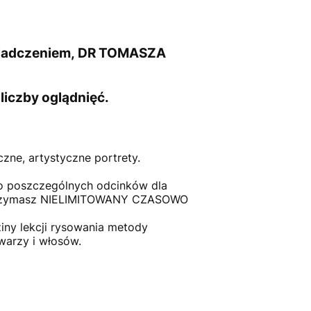
świadczeniem, DR TOMASZA
liczby oglądnięć.
czne, artystyczne portrety.
do poszczególnych odcinków dla
e otrzymasz NIELIMITOWANY CZASOWO
iny lekcji rysowania metody
arzy i włosów.