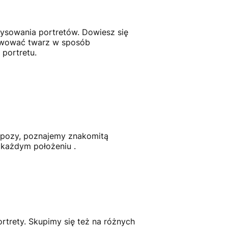
rysowania portretów. Dowiesz się
erwować twarz w sposób
 portretu.
j pozy, poznajemy znakomitą
 każdym położeniu .
rety. Skupimy się też na różnych