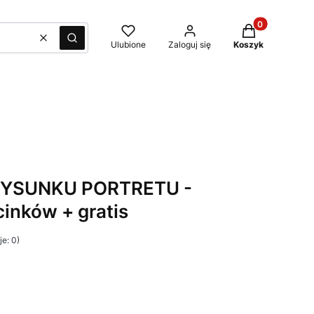
Produkty w kos
Wyczyść
Szukaj
Ulubione
Zaloguj się
Koszyk
RYSUNKU PORTRETU -
inków + gratis
e: 0)