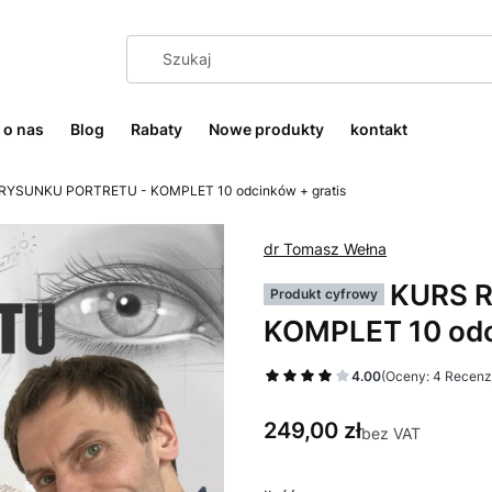
o nas
Blog
Rabaty
Nowe produkty
kontakt
RYSUNKU PORTRETU - KOMPLET 10 odcinków + gratis
dr Tomasz Wełna
KURS 
Produkt cyfrowy
KOMPLET 10 odc
4.00
(Oceny: 4 Recenzj
Cena
249,00 zł
bez VAT