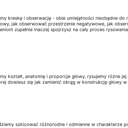
y kreskę i obserwację - obie umiejętności niezbędne do 
głowy, jak obserwować przestrzenie negatywowe, jak obs
eniom zupełnie inaczej spojrzysz na cały proces rysowania
y kształt, anatomię i proporcje głowy, rysujemy różne je
rej dowiesz się jak zamienić okrąg w konstrukcję głowy w
iemy szkicować różnorodne i odmienne w charakterze port