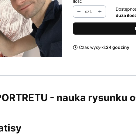
Ilość
Dostępno
szt.
duża iloś
Czas wysyłki:
24 godziny
PORTRETU
- nauka rysunku o
atisy