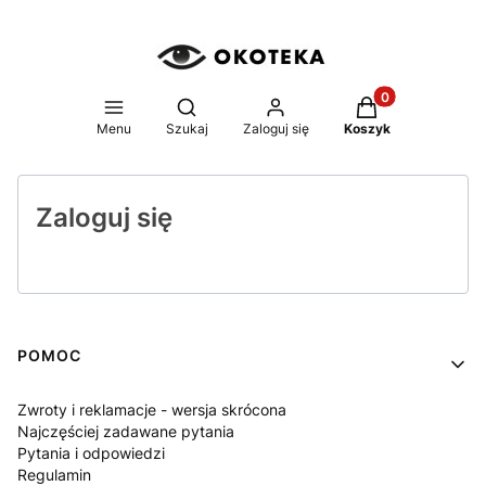
Produkty w koszy
Otwórz wyszukiwarkę
Menu
Szukaj
Zaloguj się
Koszyk
Zaloguj się
Linki w stopce
POMOC
Zwroty i reklamacje - wersja skrócona
Najczęściej zadawane pytania
Pytania i odpowiedzi
Regulamin