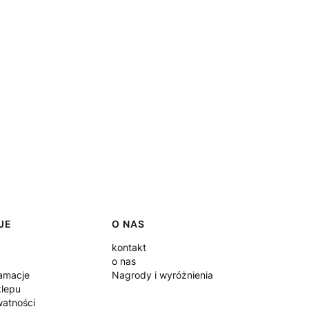
JE
O NAS
kontakt
o nas
lamacje
Nagrody i wyróżnienia
klepu
watności