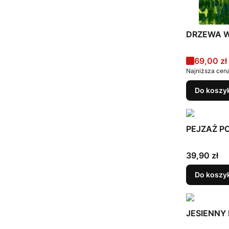
DRZEWA W P
Cena pr
69,00 zł
Najniższa cena
Do koszy
PEJZAŻ POD
Cena
39,90 zł
Do koszy
JESIENNY 