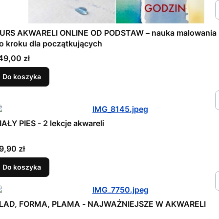
URS AKWARELI ONLINE OD PODSTAW – nauka malowania 
o kroku dla początkujących
ena
49,00 zł
Do koszyka
IAŁY PIES - 2 lekcje akwareli
ena
9,90 zł
Do koszyka
LAD, FORMA, PLAMA - NAJWAŻNIEJSZE W AKWARELI