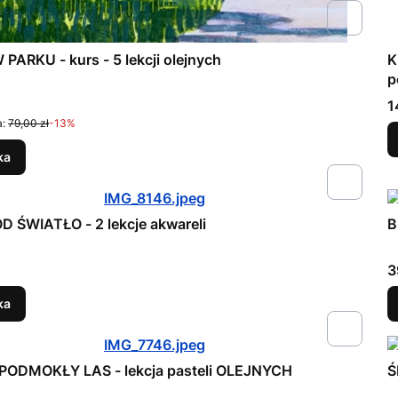
ARKU - kurs - 5 lekcji olejnych
K
p
omocyjna
C
1
:
79,00 zł
-13%
ka
 ŚWIATŁO - 2 lekcje akwareli
B
C
3
ka
PODMOKŁY LAS - lekcja pasteli OLEJNYCH
Ś