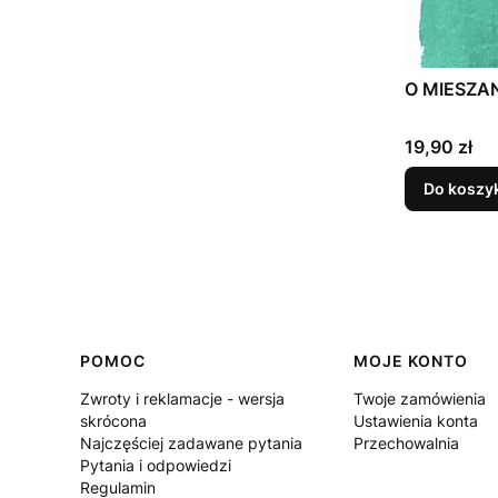
O MIESZANI
Cena
19,90 zł
Do koszy
Linki w stopce
POMOC
MOJE KONTO
Zwroty i reklamacje - wersja
Twoje zamówienia
skrócona
Ustawienia konta
Najczęściej zadawane pytania
Przechowalnia
Pytania i odpowiedzi
Regulamin