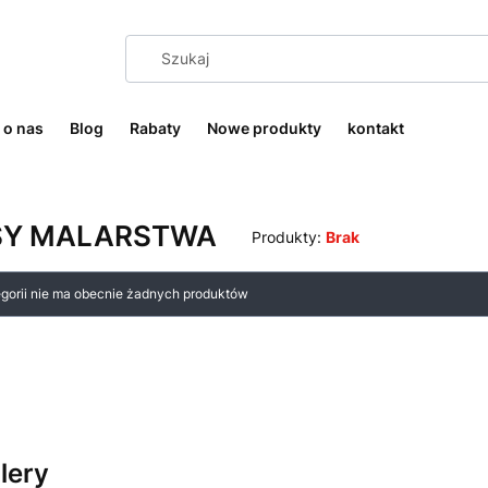
o nas
Blog
Rabaty
Nowe produkty
kontakt
SY MALARSTWA
Produkty:
Brak
 produktów
egorii nie ma obecnie żadnych produktów
lery