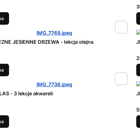
C
3
ka
ZNE JESIENNE DRZEWA - lekcja olejna
J
C
2
ka
AS - 3 lekcje akwareli
J
C
5
ka