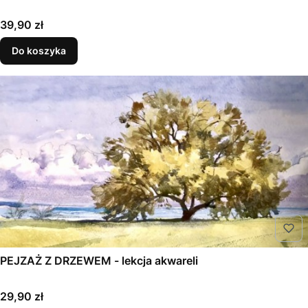
Cena
39,90 zł
Do koszyka
PEJZAŻ Z DRZEWEM - lekcja akwareli
Cena
29,90 zł