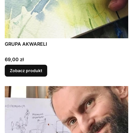
GRUPA AKWARELI
Cena
69,00 zł
Zobacz produkt