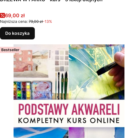
Cena promocyjna
69,00 zł
Najniższa cena:
79,00 zł
-13%
Do koszyka
Bestseller