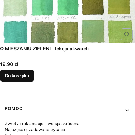
O MIESZANIU ZIELENI - lekcja akwareli
Cena
19,90 zł
Do koszyka
Linki w stopce
POMOC
Zwroty i reklamacje - wersja skrócona
Najczęściej zadawane pytania