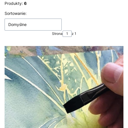
Produkty:
6
Lista produktów
Sortowanie:
Domyślne
Strona
z 1