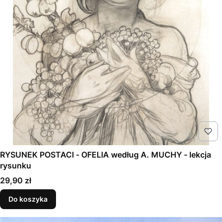
RYSUNEK POSTACI - OFELIA według A. MUCHY - lekcja
rysunku
Cena
29,90 zł
Do koszyka