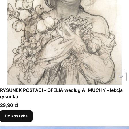
RYSUNEK POSTACI - OFELIA według A. MUCHY - lekcja
rysunku
Cena
29,90 zł
Do koszyka