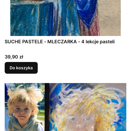
SUCHE PASTELE - MLECZARKA - 4 lekcje pasteli
Cena
39,90 zł
Do koszyka