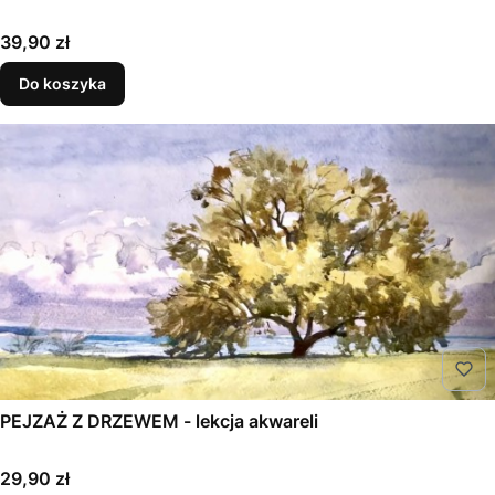
Cena
39,90 zł
Do koszyka
PEJZAŻ Z DRZEWEM - lekcja akwareli
Cena
29,90 zł