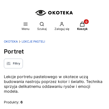
Produkty w koszy
Otwórz wyszukiwarkę
Menu
Szukaj
Zaloguj się
Koszyk
OKOTEKA
LEKCJE PASTELI
Portret
Filtry
Lekcje portretu pastelowego w okotece uczą
budowania nastroju poprzez kolor i światło. Technika
sprzyja delikatnemu oddawaniu rysów i emocji
modela.
Produkty:
6