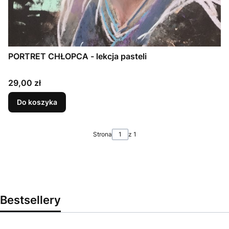
PORTRET CHŁOPCA - lekcja pasteli
Cena
29,00 zł
Do koszyka
Strona
z 1
Bestsellery