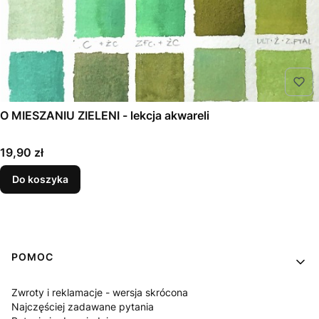
O MIESZANIU ZIELENI - lekcja akwareli
Cena
19,90 zł
Do koszyka
Linki w stopce
POMOC
Zwroty i reklamacje - wersja skrócona
Najczęściej zadawane pytania