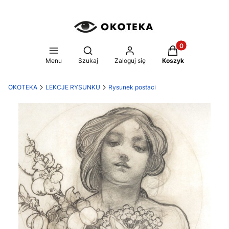
Produkty w koszy
Otwórz wyszukiwarkę
Menu
Szukaj
Zaloguj się
Koszyk
OKOTEKA
LEKCJE RYSUNKU
Rysunek postaci