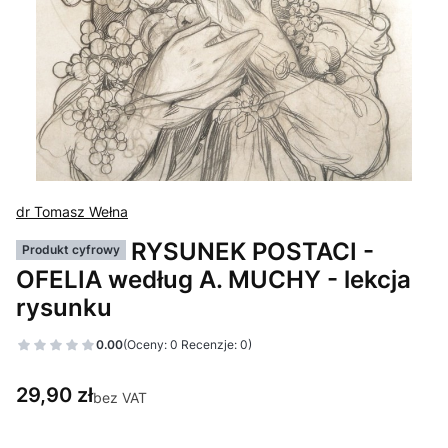
dr Tomasz Wełna
RYSUNEK POSTACI -
Produkt cyfrowy
OFELIA według A. MUCHY - lekcja
rysunku
0.00
(Oceny: 0 Recenzje: 0)
Cena
29,90 zł
bez VAT