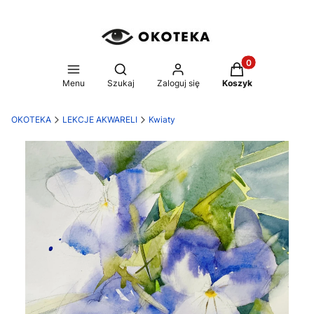
Produkty w koszy
Otwórz wyszukiwarkę
Menu
Szukaj
Zaloguj się
Koszyk
OKOTEKA
LEKCJE AKWARELI
Kwiaty