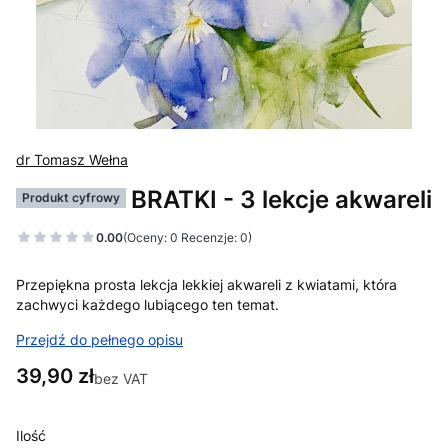
dr Tomasz Wełna
BRATKI - 3 lekcje akwareli
Produkt cyfrowy
0.00
(Oceny: 0 Recenzje: 0)
Przepiękna prosta lekcja lekkiej akwareli z kwiatami, która
zachwyci każdego lubiącego ten temat.
Przejdź do pełnego opisu
Cena
39,90 zł
bez VAT
Ilość