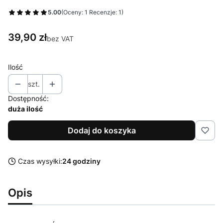
5.00
(Oceny: 1 Recenzje: 1)
Cena
39,90 zł
bez VAT
Ilość
szt.
Dostępność:
duża ilość
Dodaj do koszyka
Czas wysyłki:
24 godziny
Opis