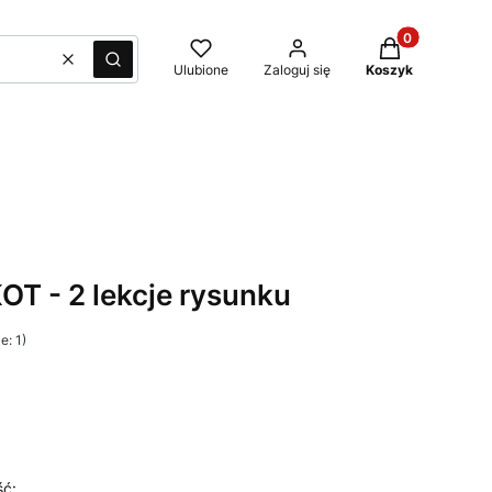
Produkty w kos
Wyczyść
Szukaj
Ulubione
Zaloguj się
Koszyk
T - 2 lekcje rysunku
e: 1)
ść: