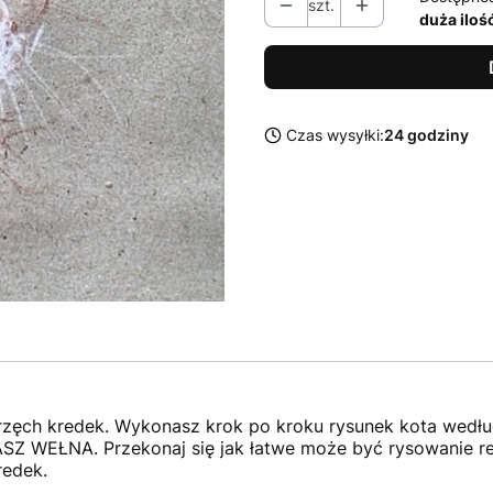
szt.
duża iloś
Czas wysyłki:
24 godziny
trzęch kredek. Wykonasz krok po kroku rysunek kota według
SZ WEŁNA. Przekonaj się jak łatwe może być rysowanie re
kredek.