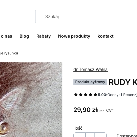
o nas
Blog
Rabaty
Nowe produkty
kontakt
je rysunku
dr Tomasz Wełna
RUDY KO
Produkt cyfrowy
5.00
(Oceny: 1 Recenzj
Cena
29,90 zł
bez VAT
Ilość
Dostępno