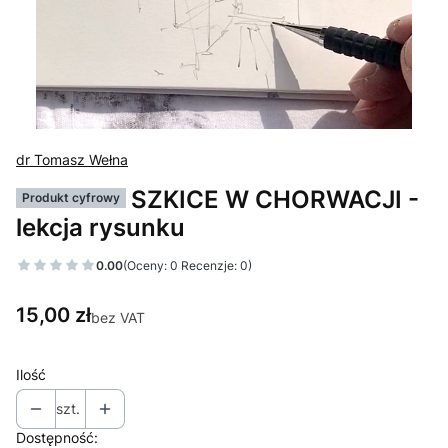
dr Tomasz Wełna
SZKICE W CHORWACJI -
Produkt cyfrowy
lekcja rysunku
0.00
(Oceny: 0 Recenzje: 0)
Cena
15,00 zł
bez VAT
Ilość
szt.
Dostępność: